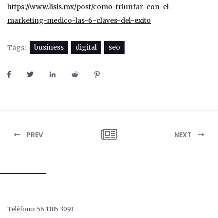
https://www.lisis.mx/post/como-triunfar-con-el-
marketing-medico-las-6-claves-del-exito
business
digital
seo
Tags:
PREV
NEXT
Teléfono: 56 1185 3091