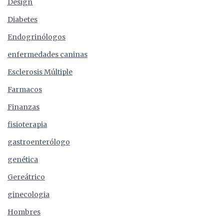
Design
Diabetes
Endogrinólogos
enfermedades caninas
Esclerosis Múltiple
Farmacos
Finanzas
fisioterapia
gastroenterólogo
genética
Gereátrico
ginecologia
Hombres